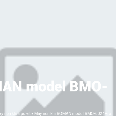
MAN model BMO-
y nén khí trục vít
Máy nén khí BOMAN model BMO-6024Pro