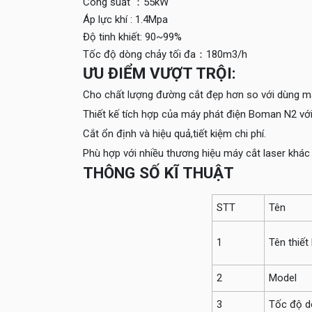
Công suất ：55kW
Áp lực khí : 1.4Mpa
Độ tinh khiết: 90~99%
Tốc độ dòng chảy tối đa：180m3/h
ƯU ĐIỂM VƯỢT TRỘI:
Cho chất lượng đường cắt đẹp hơn so với dùng máy
Thiết kế tích hợp của máy phát điện Boman N2 với 
Cắt ổn định và hiệu quả,tiết kiệm chi phí.
Phù hợp với nhiều thương hiệu máy cắt laser khác
THÔNG SỐ KĨ THUẬT
STT
Tên
1
Tên thiết 
2
Model
3
Tốc độ d