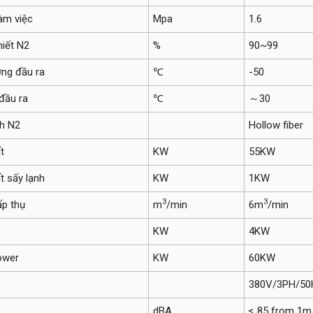
àm việc
Mpa
1.6
hiết N2
%
90~99
ng đầu ra
℃
-50
đầu ra
℃
～30
h N2
Hollow fiber
t
KW
55KW
t sấy lạnh
KW
1KW
3
3
ấp thụ
m
/min
6m
/min
KW
4KW
ower
KW
60KW
380V/3PH/50
dBA
≤ 85 from 1m