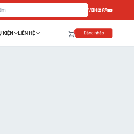
VI
EN
0
Ự KIỆN
LIÊN HỆ
Đăng nhập