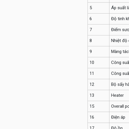
5
Áp suất l
6
Độ tinh k
7
Điểm sươ
8
Nhiệt độ 
9
Màng tác
10
Công suấ
11
Công suấ
12
Bộ sấy h
13
Heater
15
Overall p
16
Điện áp
17
Độ ồn