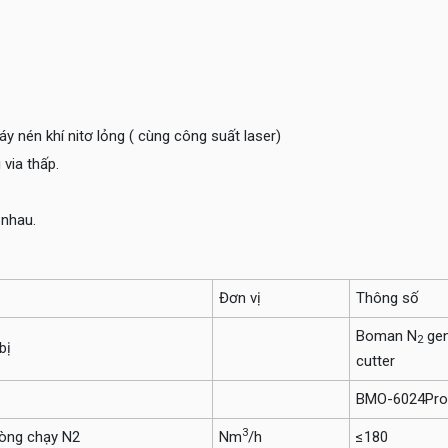
 nén khí nitơ lỏng ( cùng công suất laser)
via thấp.
 nhau.
Đơn vị
Thông số
Boman N
gen
2
bị
cutter
BMO-6024Pro
3
òng chạy N2
Nm
/h
≤180