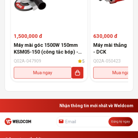
1,500,000 đ
630,000 đ
Máy mài góc 1500W 150mm
Máy mài thẳng 120
KSM05-150 (công tắc bóp) -
- DCK
DCK
Q02A-047909
Q02A-050423
5
5
Mua ngay
Mua ngay
Nhận thông tin mới nhất về Weldcom
Đăng ký ngay