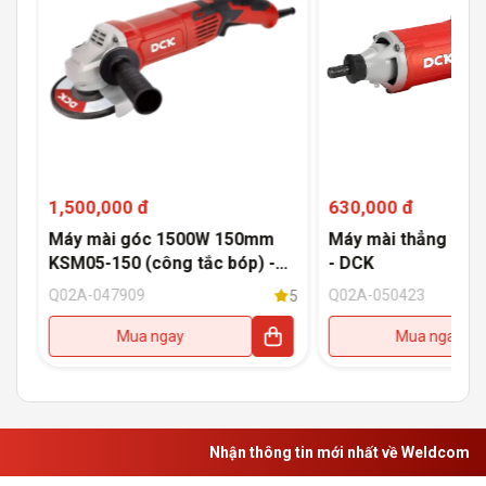
1,500,000 đ
630,000 đ
Máy mài góc 1500W 150mm
Máy mài thẳng 120
KSM05-150 (công tắc bóp) -
- DCK
DCK
Q02A-047909
Q02A-050423
5
5
Mua ngay
Mua ngay
Nhận thông tin mới nhất về Weldcom