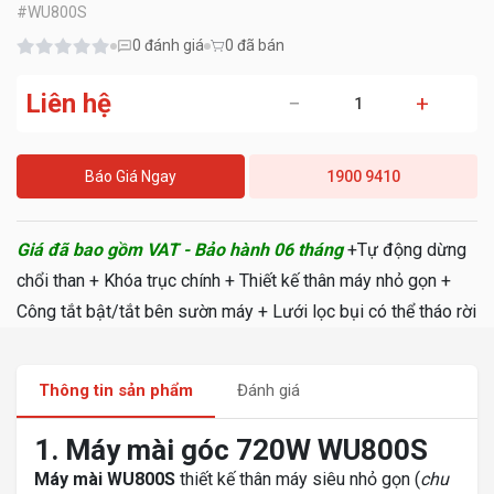
#
WU800S
0
đánh giá
0 đã bán
Liên hệ
−
+
Báo Giá Ngay
1900 9410
Giá đã bao gồm VAT - Bảo hành 06 tháng
+Tự động dừng
chổi than + Khóa trục chính + Thiết kế thân máy nhỏ gọn +
Công tắt bật/tắt bên sườn máy + Lưới lọc bụi có thể tháo rời
Thông tin sản phẩm
Đánh giá
1. Máy mài góc 720W WU800S
Máy mài WU800S
thiết kế thân máy siêu nhỏ gọn (
chu