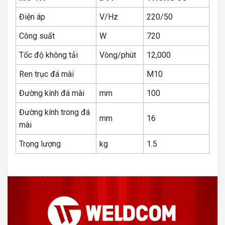
Điện áp
V/Hz
220/50
Công suất
W
720
Tốc độ không tải
Vòng/phút
12,000
Ren trục đá mài
M10
Đường kính đá mài
mm
100
Đường kính trong đá
mm
16
mài
Trọng lượng
kg
1.5