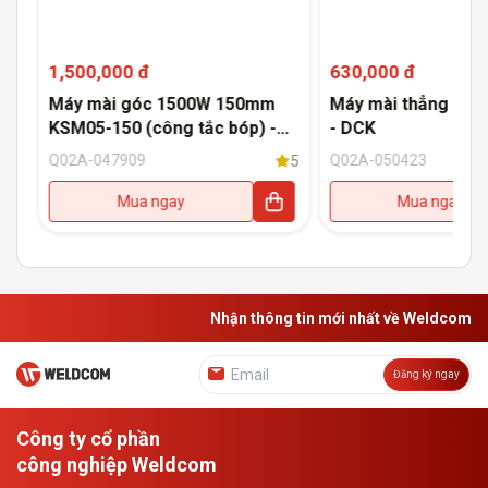
1,500,000 đ
630,000 đ
Máy mài góc 1500W 150mm
Máy mài thẳng 120
KSM05-150 (công tắc bóp) -
- DCK
DCK
Q02A-047909
Q02A-050423
5
5
Mua ngay
Mua ngay
Nhận thông tin mới nhất về Weldcom
Đăng ký ngay
Công ty cổ phần
công nghiệp Weldcom