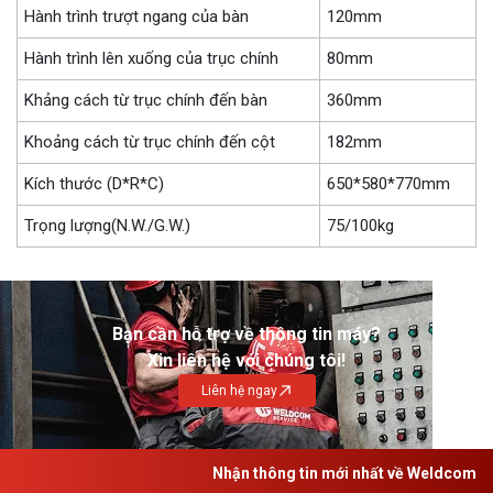
Hành trình trượt ngang của bàn
120mm
Hành trình lên xuống của trục chính
80mm
Khảng cách từ trục chính đến bàn
360mm
Khoảng cách từ trục chính đến cột
182mm
Kích thước (D*R*C)
650*580*770mm
Trọng lượng(N.W./G.W.)
75/100kg
Bạn cần hỗ trợ về thông tin máy?
Xin liên hệ với chúng tôi!
Liên hệ ngay
Nhận thông tin mới nhất về Weldcom