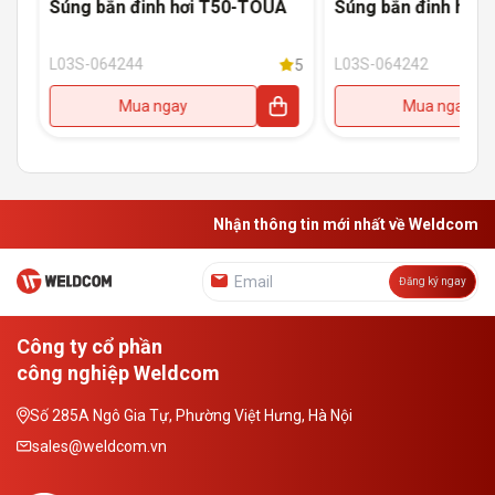
UA
Súng bắn đinh hơi T50-TOUA
Súng bắn đinh hơi 
L03S-064244
L03S-064242
5
5
Mua ngay
Mua ngay
Nhận thông tin mới nhất về Weldcom
Đăng ký ngay
Công ty cổ phần
công nghiệp Weldcom
Số 285A Ngô Gia Tự, Phường Việt Hưng, Hà Nội
sales@weldcom.vn