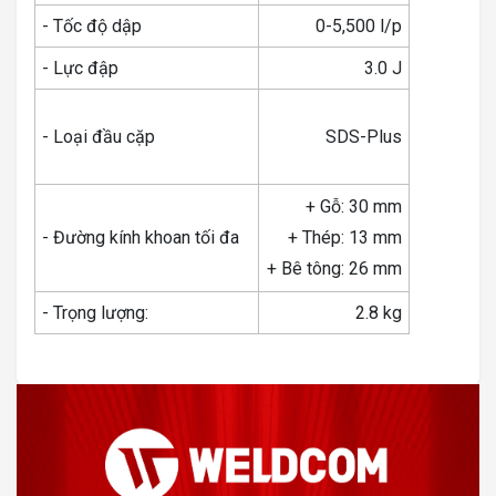
- Tốc độ dập
0-5,500 l/p
- Lực đập
3.0 J
- Loại đầu cặp
SDS-Plus
+ Gỗ: 30 mm
- Đường kính khoan tối đa
+ Thép: 13 mm
+ Bê tông: 26 mm
- Trọng lượng:
2.8 kg