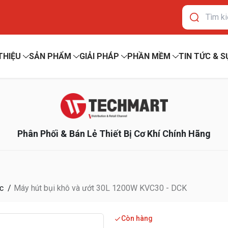
 THIỆU
SẢN PHẨM
GIẢI PHÁP
PHẦN MỀM
TIN TỨC & S
Phân Phối & Bán Lẻ Thiết Bị Cơ Khí Chính Hãng
c
Máy hút bụi khô và ướt 30L 1200W KVC30 - DCK
Còn hàng