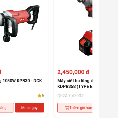
đ
2,450,000 đ
ng 1050W KPB30 - DCK
Máy siết bu lông dùng pin Li-io
KDPB358 (TYPE EM) - DCK
5
Q02A-047907
hàng
Mua ngay
Thêm giỏ hàng
Mua 