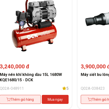
3,240,000 đ
3,900,000 
Máy nén khí không dầu 15L 1680W
Máy siết bu lô
KQE1680/15 - DCK
Q02A-048911
5
Q02A-038423
Thêm giỏ hàng
Mua ngay
Thêm giỏ 