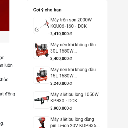
Gợi ý cho bạn
Máy trộn sơn 2000W
KQU06-160 - DCK
2,410,000 đ
Máy nén khí không dầu
30L 1680W
KQE1680/30 - DCK
i:
3,400,000 đ
an luôn
Máy nén khí không dầu
15L 1680W
 khỏe
KQE1680/15 - DCK
3,240,000 đ
oạt động
Máy siết bu lông 1050W
KPB30 - DCK
3,900,000 đ
Máy siết bu lông dùng
g.
pin Li-ion 20V KDPB358