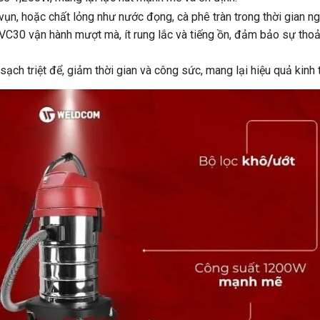
 vụn, hoặc chất lỏng như nước đọng, cà phê tràn trong thời gian ng
C30 vận hành mượt mà, ít rung lắc và tiếng ồn, đảm bảo sự thoả
sạch triệt để, giảm thời gian và công sức, mang lại hiệu quả kinh 