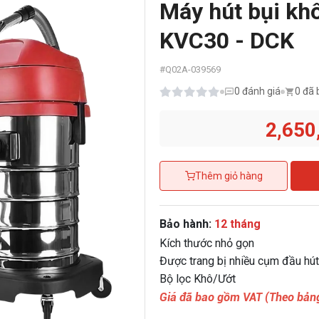
Máy hút bụi kh
KVC30 - DCK
#
Q02A-039569
0
đánh giá
0 đã 
2,650
Thêm giỏ hàng
Bảo hành:
12 tháng
Kích thước nhỏ gọn
Được trang bị nhiều cụm đầu hút
Bộ lọc Khô/Ướt
Giá đã bao gồm VAT (Theo bảng