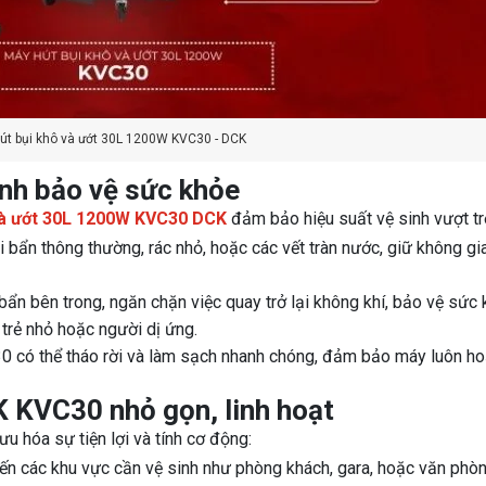
út bụi khô và ướt 30L 1200W KVC30 - DCK
inh bảo vệ sức khỏe
và ướt 30L 1200W KVC30 DCK
đảm bảo hiệu suất vệ sinh vượt trộ
i bẩn thông thường, rác nhỏ, hoặc các vết tràn nước, giữ không gi
bẩn bên trong, ngăn chặn việc quay trở lại không khí, bảo vệ sức
 trẻ nhỏ hoặc người dị ứng.
30 có thể tháo rời và làm sạch nhanh chóng, đảm bảo máy luôn h
K KVC30 nhỏ gọn, linh hoạt
u hóa sự tiện lợi và tính cơ động:
đến các khu vực cần vệ sinh như phòng khách, gara, hoặc văn phòn