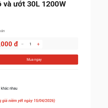
ô và ướt 30L 1200W
bán
,000 đ
−
+
Mua ngay
 khác nhau
 giá niêm yết ngày 15/04/2026)