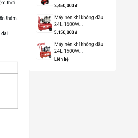
ệm thời
(TYPE EM) - DCK
2,450,000 đ
Máy nén khí không dầu
ến thảm,
24L 1600W
KQE1600/24L – DCK
5,150,000 đ
 dài.
Máy nén khí không dầu
24L 1500W
KQE1500/24L - DCK
Liên hệ