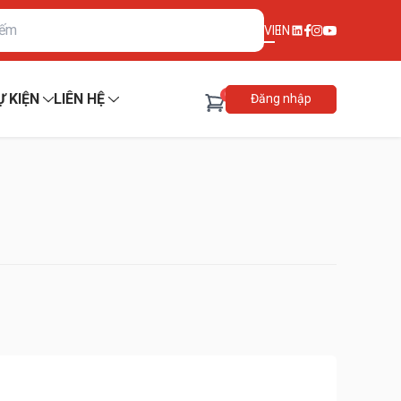
VI
EN
0
Ự KIỆN
LIÊN HỆ
Đăng nhập