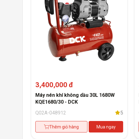
3,400,000 đ
60 -
Máy nén khí không dầu 30L 1680W
KQE1680/30 - DCK
5
Q02A-048912
5
a ngay
Thêm giỏ hàng
Mua ngay