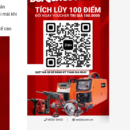
ắn.
i mái khi
tế cao.