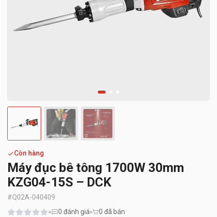
Còn hàng
Máy đục bê tông 1700W 30mm
KZG04-15S – DCK
#
Q02A-040409
0
đánh giá
0 đã bán