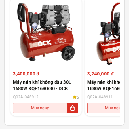
3,400,000 đ
3,240,000 đ
Máy nén khí không dầu 30L
Máy nén khí không 
1680W KQE1680/30 - DCK
1680W KQE1680/15
Q02A-048912
Q02A-048911
5
5
Mua ngay
Mua ngay