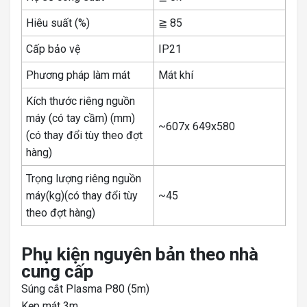
Hiêu suất (%)
≧ 85
Cấp bảo vệ
IP21
Phương pháp làm mát
Mát khí
Kích thước riêng nguồn
máy (có tay cầm) (mm)
~607x 649x580
(có thay đổi tùy theo đợt
hàng)
Trọng lượng riêng nguồn
máy(kg)(có thay đổi tùy
~45
theo đợt hàng)
Phụ kiện nguyên bản theo nhà
cung cấp
Súng cắt Plasma P80 (5m)
Kẹp mát 3m