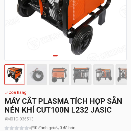
Còn hàng
MÁY CẮT PLASMA TÍCH HỢP SẴN
NÉN KHÍ CUT100N L232 JASIC
#
M01C-036513
0
đánh giá
0 đã bán