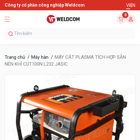
Công ty cổ phần công nghiệp Weldcom
VI
EN
0
Trang chủ
Máy hàn
MÁY CẮT PLASMA TÍCH HỢP SẴN
NÉN KHÍ CUT100N L232 JASIC