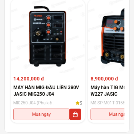
14,200,000 đ
8,900,000 đ
MÁY HÀN MIG ĐẦU LIỀN 380V
Máy hàn TIG MODE
JASIC MIG250 J04
W227 JASIC
MIG250 J04 (Phụ kiện
Mã SP M01T-015538,
5
5
đi kèm: Súng hàn
phụ kiện kèm theo
15AK-3M Blackwolf;
gồm có: Súng hàn TIG
Mua ngay
Mua ngay
Đồng hồ CO2; Kẹp
dài 4m + Kẹp mát
mát có cáp dài 3m)
kèm cáp hàn dài 3m +
Dây hơi đơn phi 6-