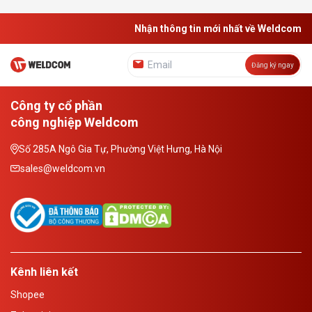
trắng dài 3m + Đồng
hồ Argon + Kìm hàn
kèm cáp dài 3m
Nhận thông tin mới nhất về Weldcom
Đăng ký ngay
Công ty cổ phần
công nghiệp Weldcom
Số 285A Ngô Gia Tự, Phường Việt Hưng, Hà Nội
sales@weldcom.vn
Kênh liên kết
Shopee