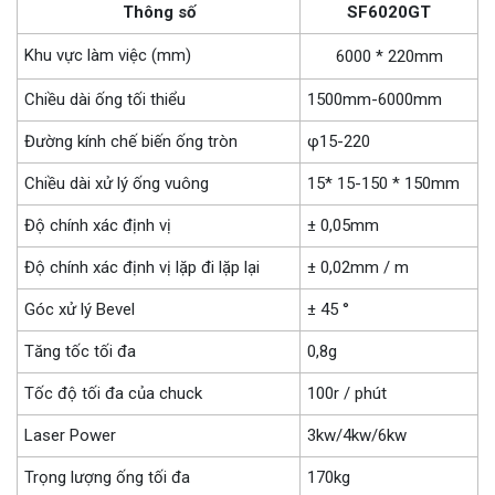
Thông số
SF6020GT
Khu vực làm việc (mm)
6000 * 220mm
Chiều dài ống tối thiểu
1500mm-6000mm
Đường kính chế biến ống tròn
φ15-220
Chiều dài xử lý ống vuông
15* 15-150 * 150mm
Độ chính xác định vị
± 0,05mm
Độ chính xác định vị lặp đi lặp lại
± 0,02mm / m
Góc xử lý Bevel
± 45 °
Tăng tốc tối đa
0,8g
Tốc độ tối đa của chuck
100r / phút
Laser Power
3kw/4kw/6kw
Trọng lượng ống tối đa
170kg