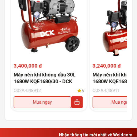
3,400,000 đ
3,240,000 đ
Máy nén khí không dầu 30L
Máy nén khí không 
1680W KQE1680/30 - DCK
1680W KQE1680/15
Q02A-048912
Q02A-048911
5
5
Mua ngay
Mua ngay
Nhận thông tin mới nhất về Weldcom