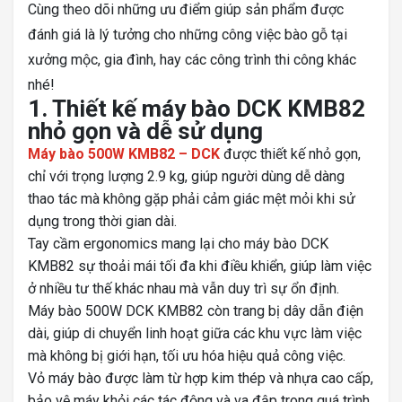
Cùng theo dõi những ưu điểm giúp sản phẩm được
đánh giá là lý tưởng cho những công việc bào gỗ tại
xưởng mộc, gia đình, hay các công trình thi công khác
nhé!
1. Thiết kế máy bào DCK KMB82
nhỏ gọn và dễ sử dụng
Máy bào 500W KMB82 – DCK
được thiết kế nhỏ gọn,
chỉ với trọng lượng 2.9 kg, giúp người dùng dễ dàng
thao tác mà không gặp phải cảm giác mệt mỏi khi sử
dụng trong thời gian dài.
Tay cầm ergonomics mang lại cho máy bào DCK
KMB82 sự thoải mái tối đa khi điều khiển, giúp làm việc
ở nhiều tư thế khác nhau mà vẫn duy trì sự ổn định.
Máy bào 500W DCK KMB82 còn trang bị dây dẫn điện
dài, giúp di chuyển linh hoạt giữa các khu vực làm việc
mà không bị giới hạn, tối ưu hóa hiệu quả công việc.
Vỏ máy bào được làm từ hợp kim thép và nhựa cao cấp,
bảo vệ máy khỏi các tác động và va đập trong quá trình