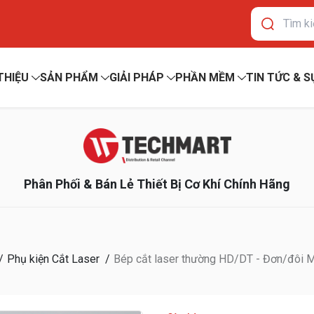
 THIỆU
SẢN PHẨM
GIẢI PHÁP
PHẦN MỀM
TIN TỨC & S
Phân Phối & Bán Lẻ Thiết Bị Cơ Khí Chính Hãng
Phụ kiện Cắt Laser
Bép cắt laser thường HD/DT - Đơn/đôi M