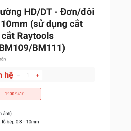
thường HD/DT - Đơn/đôi
- 10mm (sử dụng cắt
 cắt Raytools
BM109/BM111)
bán
n hệ
−
+
1900 9410
h ảnh)
 lỗ bép 0.8 - 10mm