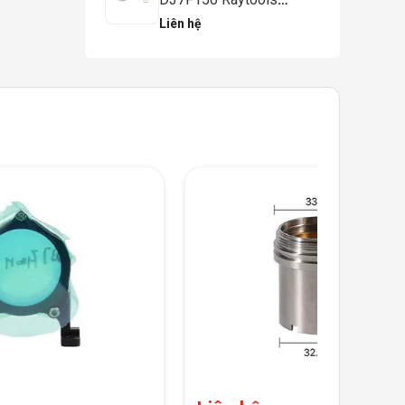
BM114S
Liên hệ