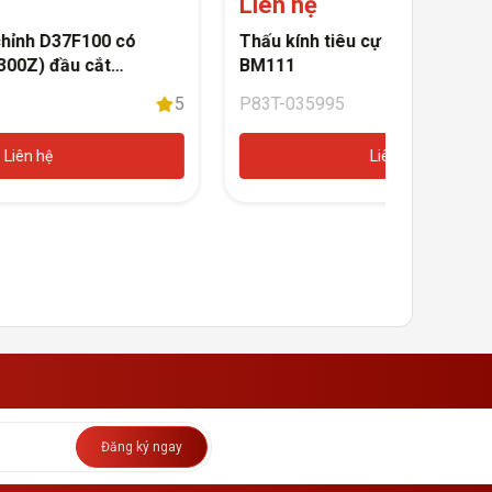
Liên hệ
chỉnh D37F100 có
Thấu kính tiêu cự D30F200 Ray
300Z) đầu cắt
BM111
K
5
P83T-035995
Liên hệ
Liên hệ
Đăng ký ngay