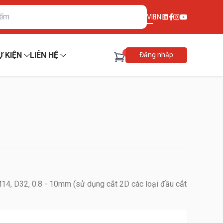
VI
EN
0
Ự KIỆN
LIÊN HỆ
Đăng nhập
14, D32, 0.8 - 10mm (sử dụng cắt 2D các loại đầu cắt