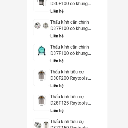
D30F100 có khung
(120AG0600A) đầu cắt
Liên hệ
Raytools BM111
Thấu kính căn chỉnh
D37F100 có khung
(120AU4700A) đầu cắt
Liên hệ
Raytools BM115
Thấu kính căn chỉnh
D37F100 có khung
(120BT0300Z) đầu cắt
Liên hệ
Raytools BS06K
Thấu kính tiêu cự
D30F200 Raytools
BM111
Liên hệ
Thấu kính tiêu cự
D28F125 Raytools
BM109
Liên hệ
Thấu kính tiêu cự
D37F150 Raytools