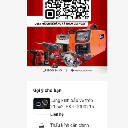
Gợi ý cho bạn
Lăng kính bảo vệ trên
21.5x2, SK-LCG00215A
(cho đầu cắt Light
Liên hệ
cutter/ Procutter, 15-
Thấu kính căn chỉnh
20KW) - Weldcom