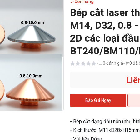
Còn hàng
Bép cắt laser 
M14, D32, 0.8 
2D các loại đầu
BT240/BM110/
0
đánh giá
0 đã 
Liê
Báo Giá Ngay
- Bép cắt dạng đầu nón (như hìn
- Kích thước: M11xD28xH15mm,
- Vật liệu Đồng