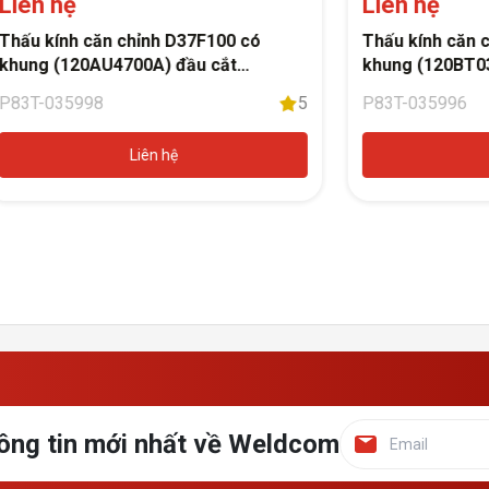
Liên hệ
Liên hệ
Thấu kính căn chỉnh D37F100 có
Thấu kính căn 
khung (120AU4700A) đầu cắt
khung (120BT0
Raytools BM115
Raytools BS06
P83T-035998
5
P83T-035996
Liên hệ
ông tin mới nhất về Weldcom