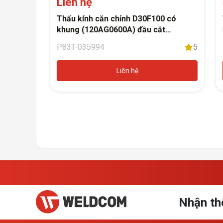
Liên hệ
 SK-
Thấu kính căn chỉnh D30F100 có
t cutter/
khung (120AG0600A) đầu cắt
com
5
Raytools BM111
P83T-035994
5
Liên hệ
Nhận th