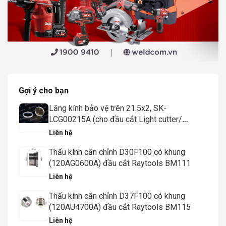
Gợi ý cho bạn
Lăng kính bảo vệ trên 21.5x2, SK-
LCG00215A (cho đầu cắt Light cutter/
Procutter, 15-20KW) - Weldcom
Liên hệ
Thấu kính căn chỉnh D30F100 có khung
(120AG0600A) đầu cắt Raytools BM111
Liên hệ
Thấu kính căn chỉnh D37F100 có khung
(120AU4700A) đầu cắt Raytools BM115
Liên hệ