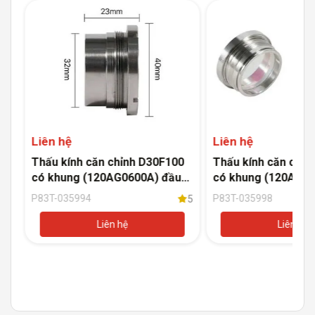
Liên hệ
Liên hệ
,
Thấu kính căn chỉnh D30F100
Thấu kính căn chỉn
có khung (120AG0600A) đầu
có khung (120AU47
5
cắt Raytools BM111
cắt Raytools BM11
P83T-035994
P83T-035998
5
Liên hệ
Liên hệ