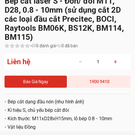
Bép cắt laser S - Đơn/ đôi M11,
D28, 0.8 - 10mm (sử dụng cắt 2D
các loại đầu cắt Precitec, BOCI,
Raytools BM06K, BS12K, BM114,
BM115)
0
đánh giá
0 đã bán
Liên hệ
−
+
Báo Giá Ngay
1900 9410
- Bép cắt dạng đầu nón (như hình ảnh)
- Kí hiệu S, chủ yếu bép cắt đôi
- Kích thước: M11xD28xH15mm, lỗ bép 0.8 - 10mm
- Vật liệu Đồng