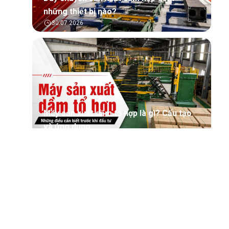
những thiết bị nào?
30.07.2026
Máy sản xuất dầm tổ hợp là gì? Cấu tạo
và ứng dụng
30.07.2026
Tìm hiểu tổng quan về phần mềm quản lý