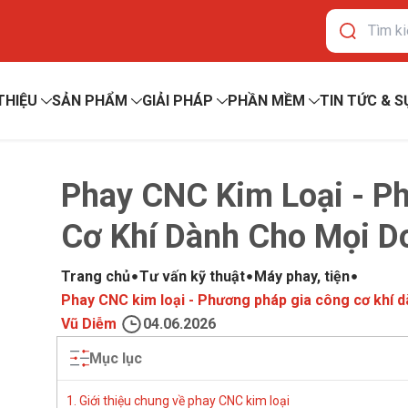
 THIỆU
SẢN PHẨM
GIẢI PHÁP
PHẦN MỀM
TIN TỨC & S
Phay CNC Kim Loại - P
Cơ Khí Dành Cho Mọi D
Trang chủ
Tư vấn kỹ thuật
Máy phay, tiện
Phay CNC kim loại - Phương pháp gia công cơ khí 
Vũ Diễm
04.06.2026
Mục lục
1. Giới thiệu chung về phay CNC kim loại