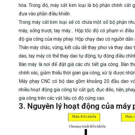
hóa. Trong đó, máy cắt kim loại là bộ phận chính cắt
đưa vào phần điều khiển.
Trong máy cắt kim loại sẽ có chứa một số bộ phận như
máy, sống trượt, tay máy… Hộp tốc độ có phạm vi điều 
độ gia công của máy phay. Hộp chạy dao có nguồn dẫn 
Thân máy chắc, vững, kết cấu dễ thay phoi và thay dao
dao, tay máy có thể thay dao tự động, tự động điều chỉn
Bàn máy là nơi để đặt giá các chi tiết gia công. Bàn t
chính xác, giảm thiểu thời gian gia công, xử lý được nhữ
Máy phay CNC có bộ dao gồm khoảng 20 đầu dao với n
nhiều hoạt động gia công từ cắt gọt, đục đẽo, tiện, p
gia công trên các vật liệu có độ cứng cao.
3. Nguyên lý hoạt động của máy 