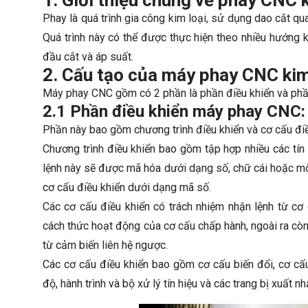
1. Giới thiệu chung về phay CNC k
Phay là quá trình gia công kim loại, sử dụng dao cắt qu
Quá trình này có thể được thực hiện theo nhiều hướng k
đầu cắt và áp suất.
2. Cấu tạo của máy phay CNC kim
Máy phay CNC gồm có 2 phần là phần điều khiển và ph
2.1 Phần điều khiển máy phay CNC:
Phần này bao gồm chương trình điều khiển và cơ cấu điề
Chương trình điều khiển bao gồm tập hợp nhiều các tín 
lệnh này sẽ được mã hóa dưới dạng số, chữ cái hoặc một
cơ cấu điều khiển dưới dạng mã số.
Các cơ cấu điều khiển có trách nhiệm nhận lệnh từ cơ 
cách thức hoạt động của cơ cấu chấp hành, ngoài ra cò
từ cảm biến liên hệ ngược.
Các cơ cấu điều khiển bao gồm cơ cấu biến đổi, cơ cấu 
độ, hành trình và bộ xử lý tín hiệu và các trang bị xuất nh