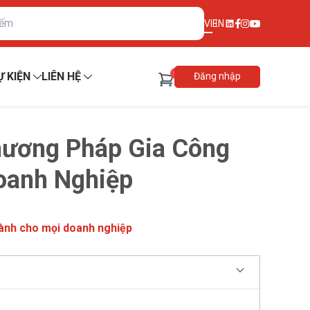
VI
EN
0
Ự KIỆN
LIÊN HỆ
Đăng nhập
hương Pháp Gia Công
oanh Nghiệp
dành cho mọi doanh nghiệp