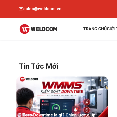
sales@weldcom.vn
TRANG CHỦ
GIỚI
Tin Tức Mới
Zero Downtime là gì? Chiến lược giúp