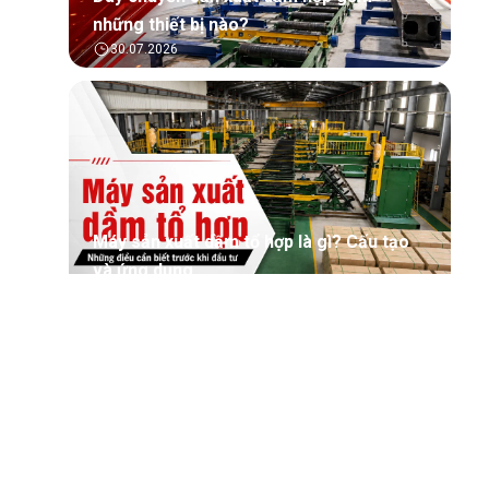
những thiết bị nào?
30.07.2026
Máy sản xuất dầm tổ hợp là gì? Cấu tạo
và ứng dụng
30.07.2026
Tìm hiểu tổng quan về phần mềm quản lý