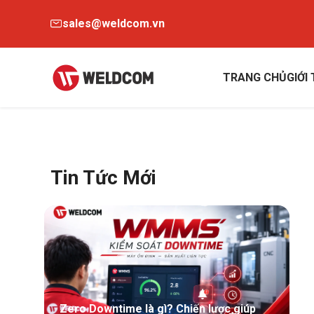
sales@weldcom.vn
TRANG CHỦ
GIỚI
Tin Tức Mới
Zero Downtime là gì? Chiến lược giúp