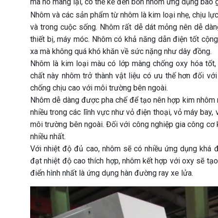
mà nó mang lại, có thể kể đến bốn nhóm ứng dụng bao 
Nhôm và các sản phẩm từ nhôm là kim loại nhẹ, chịu lực
và trong cuộc sống. Nhôm rất dễ dát mỏng nên dễ dàng
thiết bị, máy móc. Nhôm có khả năng dẫn điện tốt cộng
xa mà không quá khó khăn về sức nặng như dây đồng.
Nhôm là kim loại màu có lớp màng chống oxy hóa tốt, n
chất này nhôm trở thành vật liệu có ưu thế hơn đối 
chống chịu cao với môi trường bên ngoài.
Nhôm dễ dàng được pha chế để tạo nên hợp kim nhôm
nhiều trong các lĩnh vực như vỏ điện thoại, vỏ máy bay, 
môi trường bên ngoài. Đối với công nghiệp gia công cơ k
nhiều nhất.
Với nhiệt độ đủ cao, nhôm sẽ có nhiều ứng dụng khá đặ
đạt nhiệt độ cao thích hợp, nhôm kết hợp với oxy sẽ tạ
điển hình nhất là ứng dụng hàn đường ray xe lửa.