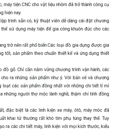
c, máy tiện CNC cho vật liệu nhôm đã trở thành công cụ
g hiện nay.
ập trình sẵn có, kỹ thuật viên dễ dàng cài đặt chương
ó thể sử dụng máy tiện để gia công khuôn đúc cho các
g trở nên rất phổ biến.Các loại đồ gia dụng được gia
 tốt, sản phẩm theo chuẩn thiết kế và ứng dụng thiết
ho đồ gỗ. Chỉ cần nắm vững chương trình vận hành, các
ể cho ra những sản phẩm như ý. Với bản vẽ và chương
g loạt các sản phẩm đồng nhất với những chi tiết tỉ mỉ
a những người thợ mộc lành nghề, thậm chí tính đồng
t, đặc biệt là các linh kiện xe máy, ôtô, máy móc đã
t khai tử thường rất khó tìm phụ tùng thay thế. Tuy
o ra các chi tiết máy, linh kiện với mọi kích thước, kiểu