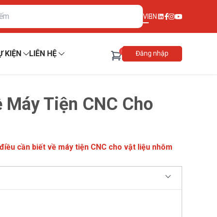
VI
EN
0
Ự KIỆN
LIÊN HỆ
Đăng nhập
ề Máy Tiện CNC Cho
điều cần biết về máy tiện CNC cho vật liệu nhôm