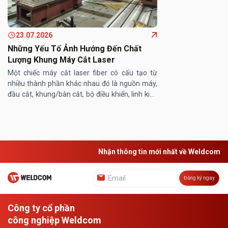
23.07.2026
Những Yếu Tố Ảnh Hướng Đến Chất
Lượng Khung Máy Cắt Laser
Một chiếc máy cắt laser fiber có cấu tạo từ
nhiều thành phần khác nhau đó là nguồn máy,
đầu cắt, khung/bàn cắt, bộ điều khiển, linh kiện
máy… Trong đó, khung/ bàn máy cắt laser
đóng vai trò then chốt, ...
Nhận thông tin mới nhất về Weldcom
Đăng ký ngay
Công ty cổ phần
công nghiệp Weldcom