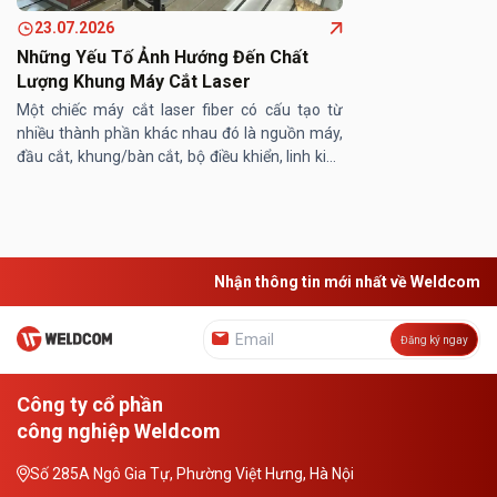
23.07.2026
Những Yếu Tố Ảnh Hướng Đến Chất
Lượng Khung Máy Cắt Laser
Một chiếc máy cắt laser fiber có cấu tạo từ
nhiều thành phần khác nhau đó là nguồn máy,
đầu cắt, khung/bàn cắt, bộ điều khiển, linh kiện
máy… Trong đó, khung/ bàn máy cắt laser
đóng vai trò then chốt, ...
Nhận thông tin mới nhất về Weldcom
Đăng ký ngay
Công ty cổ phần
công nghiệp Weldcom
Số 285A Ngô Gia Tự, Phường Việt Hưng, Hà Nội