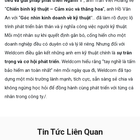
tiêu và giải pháp phát triển Ngành 1
”, anh Trần Viết Hoàng về
“
Chiến binh kỹ thuật – Cảm xúc và thăng hoa
”, anh Hồ Văn
An với “
Góc nhìn kinh doanh về kỹ thuật"
… đã làm rõ được lộ
trình phát triển bản thân và ý nghĩa công việc người kỹ thuật.
Mỗi một nhân sự khi quyết định gắn bó, cống hiến cho một
doanh nghiệp đều có duyên cớ và lý lẽ riêng. Nhưng đối với
Weldcom điều gắn kết những anh em kỹ thuật chính là
sự trân
trọng và cơ hội phát triển.
Weldcom hiểu rằng “tay nghề là tấm
bảo hiểm an toàn nhất” nên mỗi ngày qua đi, Weldcom đã tạo
dựng một môi trường lành mạnh, tích cực, sẵn sàng sẻ chia và
không ngừng học hỏi để đồng hành cùng phát triển với từng cá
nhân trong công ty./.
Tin Tức Liên Quan