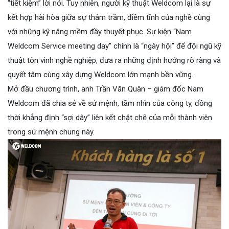
“tiết kiệm” lời nói. Tuy nhiên, người kỹ thuật Weldcom lại là sự
kết hợp hài hòa giữa sự thâm trầm, điềm tĩnh của nghề cùng
với những kỹ năng mềm đầy thuyết phục. Sự kiện “Nam
Weldcom Service meeting day” chính là “ngày hội” để đội ngũ kỹ
thuật tôn vinh nghề nghiệp, đưa ra những định hướng rõ ràng và
quyết tâm cùng xây dựng Weldcom lớn mạnh bền vững.
Mở đầu chương trình, anh Trần Văn Quân – giám đốc Nam
Weldcom đã chia sẻ về sứ mệnh, tầm nhìn của công ty, đồng
thời khẳng định “sợi dây” liên kết chặt chẽ của mỗi thành viên
trong sứ mệnh chung này.