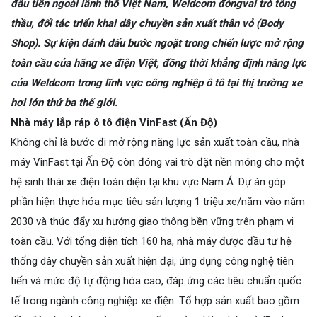
đầu tiên ngoài lãnh thổ Việt Nam, Weldcom đóngvai trò tổng
thầu, đối tác triển khai dây chuyền sản xuất thân vỏ (Body
Shop). Sự kiện đánh dấu bước ngoặt trong chiến lược mở rộng
toàn cầu của hãng xe điện Việt, đồng thời khẳng định năng lực
của Weldcom trong lĩnh vực công nghiệp ô tô tại thị trường xe
hơi lớn thứ ba thế giới.
Nhà máy lắp ráp ô tô điện VinFast (Ấn Độ)
Không chỉ là bước đi mở rộng năng lực sản xuất toàn cầu, nhà
máy VinFast tại Ấn Độ còn đóng vai trò đặt nền móng cho một
hệ sinh thái xe điện toàn diện tại khu vực Nam Á. Dự án góp
phần hiện thực hóa mục tiêu sản lượng 1 triệu xe/năm vào năm
2030 và thúc đẩy xu hướng giao thông bền vững trên phạm vi
toàn cầu. Với tổng diện tích 160 ha, nhà máy được đầu tư hệ
thống dây chuyền sản xuất hiện đại, ứng dụng công nghệ tiên
tiến và mức độ tự động hóa cao, đáp ứng các tiêu chuẩn quốc
tế trong ngành công nghiệp xe điện. Tổ hợp sản xuất bao gồm