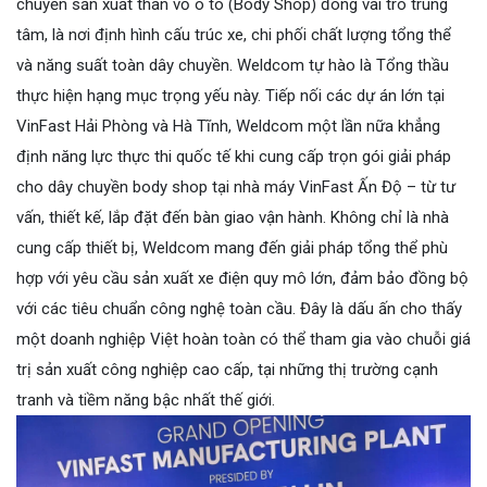
chuyền sản xuất thân vỏ ô tô (Body Shop) đóng vai trò trung
tâm, là nơi định hình cấu trúc xe, chi phối chất lượng tổng thể
và năng suất toàn dây chuyền. Weldcom tự hào là Tổng thầu
thực hiện hạng mục trọng yếu này. Tiếp nối các dự án lớn tại
VinFast Hải Phòng và Hà Tĩnh, Weldcom một lần nữa khẳng
định năng lực thực thi quốc tế khi cung cấp trọn gói giải pháp
cho dây chuyền body shop tại nhà máy VinFast Ấn Độ – từ tư
vấn, thiết kế, lắp đặt đến bàn giao vận hành. Không chỉ là nhà
cung cấp thiết bị, Weldcom mang đến giải pháp tổng thể phù
hợp với yêu cầu sản xuất xe điện quy mô lớn, đảm bảo đồng bộ
với các tiêu chuẩn công nghệ toàn cầu. Đây là dấu ấn cho thấy
một doanh nghiệp Việt hoàn toàn có thể tham gia vào chuỗi giá
trị sản xuất công nghiệp cao cấp, tại những thị trường cạnh
tranh và tiềm năng bậc nhất thế giới.