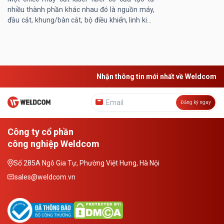
nhiều thành phần khác nhau đó là nguồn máy,
đầu cắt, khung/bàn cắt, bộ điều khiển, linh kiện
máy… Trong đó, khung/ bàn máy cắt laser
đóng vai trò then chốt, ...
Nhận thông tin mới nhất về Weldcom
Đăng ký ngay
Công ty cổ phần
công nghiệp Weldcom
Số 285A Ngô Gia Tự, Phường Việt Hưng, Hà Nội
sales@weldcom.vn