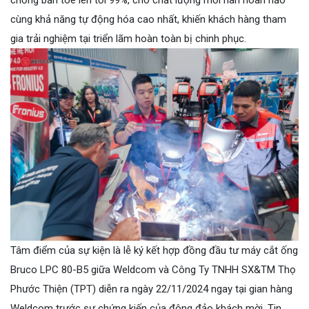
chống bắn tóe lên tới 99%, cho chất lượng mối hàn hoàn hảo
cùng khả năng tự động hóa cao nhất, khiến khách hàng tham
gia trải nghiệm tại triển lãm hoàn toàn bị chinh phục.
Tâm điểm của sự kiện là lễ ký kết hợp đồng đầu tư máy cắt ống
Bruco LPC 80-B5 giữa Weldcom và Công Ty TNHH SX&TM Thọ
Phước Thiện (TPT) diễn ra ngày 22/11/2024 ngay tại gian hàng
Weldcom trước sự chứng kiến của đông đảo khách mời. Tin