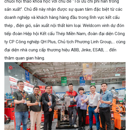
chuỗi hội thảo khoa học với chủ đề “Tối ưu chi phí hàn trong
sản xuất”. Chủ đề này nhận được sự quan tâm đặc biệt từ các
doanh nghiệp và khách hàng hàng đầu trong lĩnh vực kết cấu
thép , điện gió, sản xuất nội thất kim loại. Weldcom vinh dự đón
tiếp đoàn Hiệp hội Kết cấu Thép Miền Nam, đoàn đại diện Công
ty CP Công nghiệp QH Plus, Chủ tịch Phương Linh Group,... cùng
đại diện nhà cung cấp thương hiệu ABB, Jinke, ESAB, … đến
thăm quan gian hàng.