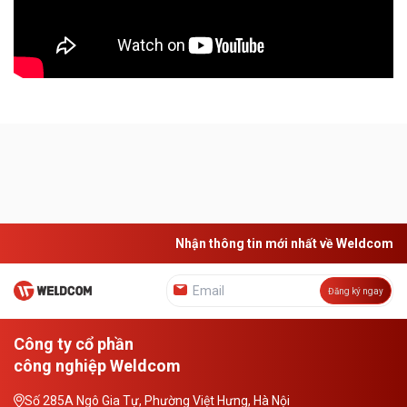
Nhận thông tin mới nhất về Weldcom
Đăng ký ngay
Công ty cổ phần
công nghiệp Weldcom
Số 285A Ngô Gia Tự, Phường Việt Hưng, Hà Nội