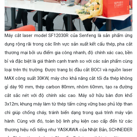
Máy cắt laser model SF12030R của Senfeng là sản phẩm ứng
dụng rộng rãi trong các lĩnh vực sản xuất kết cấu thép, pha cắt
thương mại bởi ưu điểm gia công nhanh, độ chính xác cao, bền
bỉ và đặc biệt là giá thành cạnh tranh so với các sản phẩm cùng
loại trên thị trường. Được trang bị đầu cắt BOCI và nguồn laser
MAX công suất 30KW, máy cho khả năng cắt tối đa thép không
gỉ dày 90 mm, thép carbon 80mm, nhôm 60mm, tạo ra đường
cắt sắc nét với độ chính xác cao. Máy sở hữu bàn đơn khổ
3x12m; khung máy làm từ thép tấm cứng vững bao phủ lớp than
chì giúp chống cháy, tránh biến dạng trong quá trình máy vận
hành. Cùng với đó, toàn bộ linh phụ kiện cao cấp đến từ các
thương hiệu nổi tiếng như YASKAWA của Nhật Bản, SCHNEIDER