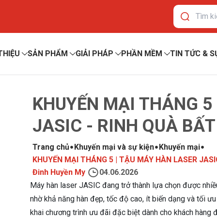
 THIỆU
SẢN PHẨM
GIẢI PHÁP
PHẦN MỀM
TIN TỨC & S
KHUYẾN MẠI THÁNG 5 
JASIC - RINH QUÀ BẤ
Trang chủ
Khuyến mại và sự kiện
Khuyến mại
KHUYẾN MẠI THÁNG 5 | TẬU MÁY HÀN LASER JASI
Đinh Huyền My
04.06.2026
Máy hàn laser JASIC đang trở thành lựa chọn được nhiề
nhờ khả năng hàn đẹp, tốc độ cao, ít biến dạng và tối ưu
khai chương trình ưu đãi đặc biệt dành cho khách hàng