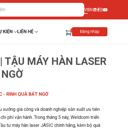
VI
EN
0
Ự KIỆN
LIÊN HỆ
Đăng nhập
| TẬU MÁY HÀN LASER
T NGỜ
C - RINH QUÀ BẤT NGỜ
u xưởng gia công và doanh nghiệp sản xuất ưu tiên
 chi phí vận hành. Trong tháng 5 này, Weldcom triển
 đầu tư máy hàn laser JASIC chính hãng, kèm bộ quà