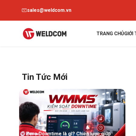
sales@weldcom.vn
TRANG CHỦ
GIỚI
Tin Tức Mới
Zero Downtime là gì? Chiến lược giúp