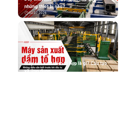
những thiết bị nào?
30.07.2026
Máy sản xuất dầm tổ hợp là gì? Cấu tạo
và ứng dụng
30.07.2026
Tìm hiểu tổng quan về phần mềm quản lý