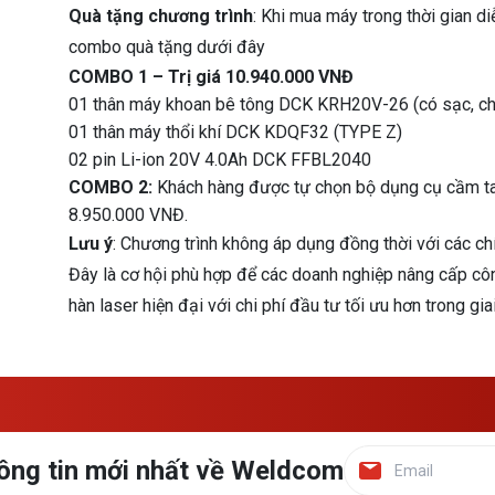
Quà tặng chương trình
: Khi mua máy trong thời gian d
combo quà tặng dưới đây
COMBO 1 – Trị giá 10.940.000 VNĐ
01 thân máy khoan bê tông DCK KRH20V-26 (có sạc, c
01 thân máy thổi khí DCK KDQF32 (TYPE Z)
02 pin Li-ion 20V 4.0Ah DCK FFBL2040
COMBO 2:
Khách hàng được tự chọn bộ dụng cụ cầm tay 
8.950.000 VNĐ.
Lưu ý
: Chương trình không áp dụng đồng thời với các c
Đây là cơ hội phù hợp để các doanh nghiệp nâng cấp côn
hàn laser hiện đại với chi phí đầu tư tối ưu hơn trong g
ông tin mới nhất về Weldcom