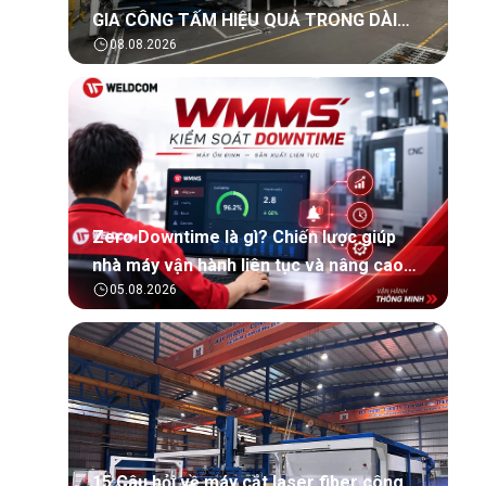
GIA CÔNG TẤM HIỆU QUẢ TRONG DÀI
08.08.2026
HẠN?
Zero Downtime là gì? Chiến lược giúp
nhà máy vận hành liên tục và nâng cao
05.08.2026
hiệu quả sản xuất
15 Câu hỏi về máy cắt laser fiber công