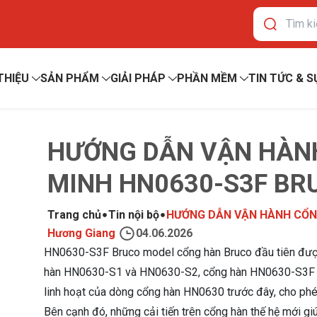
 THIỆU
SẢN PHẨM
GIẢI PHÁP
PHẦN MỀM
TIN TỨC & S
HƯỚNG DẪN VẬN HÀN
MINH HN0630-S3F BR
Trang chủ
Tin nội bộ
HƯỚNG DẪN VẬN HÀNH CỔN
Hương Giang
04.06.2026
HN0630-S3F Bruco model cổng hàn Bruco đầu tiên được 
hàn HN0630-S1 và HN0630-S2, cổng hàn HN0630-S3F đ
linh hoạt của dòng cổng hàn HN0630 trước đây, cho ph
Bên cạnh đó, những cải tiến trên cổng hàn thế hệ mới 