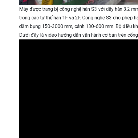
Máy được trang bị công nghệ hàn S3 với dây hàn 3.2 mm
trong các tư thế hàn 1F và 2F. Công nghệ S3 cho phép hà
dầm bụng 150-3000 mm, cánh 130-600 mm. Bộ điều khiển
Dưới đây là video hướng dẫn vận hành cơ bản trên cổn