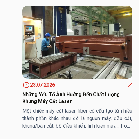
Hướng dẫn sử dụng máy chấn chi tiết,
đúng kỹ thuật
30.07.2026
SO SÁNH CẮT LASER XẢ CUỘN VỚI
PHƯƠNG PHÁP CẮT LASER THÔNG
23.07.2026
27.07.2026
THƯỜNG
Những Yếu Tố Ảnh Hướng Đến Chất Lượng
Khung Máy Cắt Laser
Một chiếc máy cắt laser fiber có cấu tạo từ nhiều
thành phần khác nhau đó là nguồn máy, đầu cắt,
khung/bàn cắt, bộ điều khiển, linh kiện máy… Trong
đó, khung/ bàn máy cắt laser đóng vai trò then