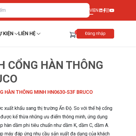
VI
EN
0
Ự KIỆN
LIÊN HỆ
Đăng nhập
H CỔNG HÀN THÔNG
UCO
G HÀN THÔNG MINH HN0630-S3F BRUCO
xuất khẩu sang thị trường Ấn Độ. So với thế hệ cổng
ược kế thừa những ưu điểm thông minh, ứng dụng
ép hàn dầm phi tiêu chuẩn như dầm K, dầm C, dầm A.
giúp máy đáp ứng nhu cầu sản xuất đa dạng của khách