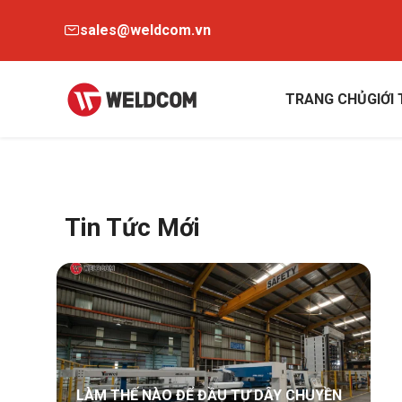
sales@weldcom.vn
TRANG CHỦ
GIỚI
Tin Tức Mới
LÀM THẾ NÀO ĐỂ ĐẦU TƯ DÂY CHUYỀN