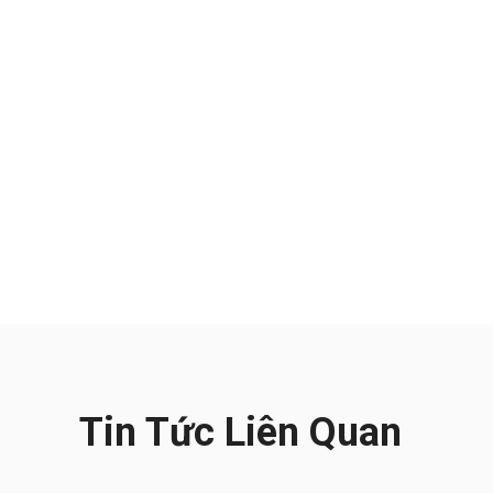
và ứng dụng
30.07.2026
Tìm hiểu tổng quan về phần mềm quản lý
bảo trì thiết bị
03.08.2026
Tin Tức Liên Quan