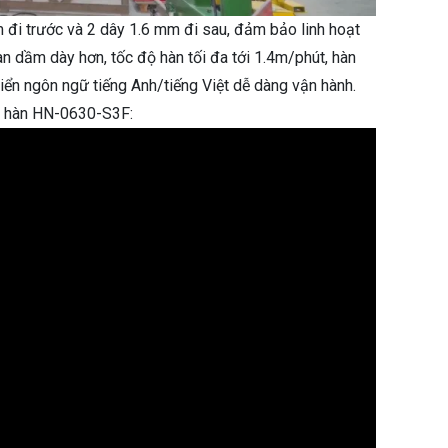
 đi trước và 2 dây 1.6 mm đi sau, đảm bảo linh hoạt
n dầm dày hơn, tốc độ hàn tối đa tới 1.4m/phút, hàn
 ngôn ngữ tiếng Anh/tiếng Việt dễ dàng vận hành.
g hàn HN-0630-S3F: