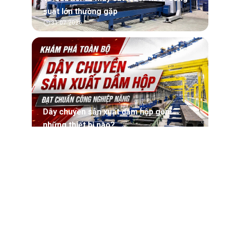
suất lớn thường gặp
31.07.2026
Dây chuyền sản xuất dầm hộp gồm
những thiết bị nào?
30.07.2026
Máy sản xuất dầm tổ hợp là gì? Cấu tạo