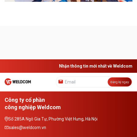
Nhận thông tin mới nhất về Weldcom
Đăng ký ngay
Công ty cổ phần
công nghiệp Weldcom
Số 285A Ngô Gia Tự, Phường Việt Hưng, Hà Nội
sales@weldcom.vn