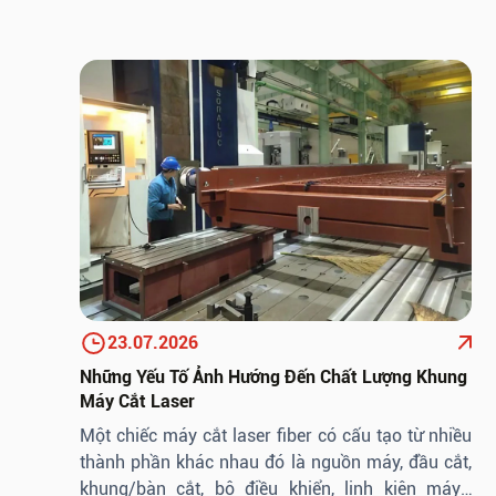
SO SÁNH CẮT LASER XẢ CUỘN VỚI
PHƯƠNG PHÁP CẮT LASER THÔNG
27.07.2026
THƯỜNG
COBOT HÀN: Giải pháp tự động hóa linh
hoạt cho nhà máy sản xuất kết cấu thép
28.07.2026
23.07.2026
Những Yếu Tố Ảnh Hướng Đến Chất Lượng Khung
Máy Cắt Laser
Một chiếc máy cắt laser fiber có cấu tạo từ nhiều
thành phần khác nhau đó là nguồn máy, đầu cắt,
khung/bàn cắt, bộ điều khiển, linh kiện máy…