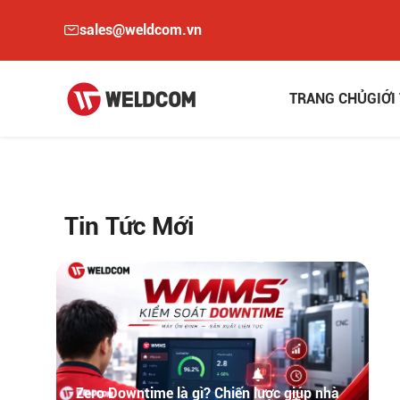
sales@weldcom.vn
TRANG CHỦ
GIỚI
Tin Tức Mới
Zero Downtime là gì? Chiến lược giúp nhà