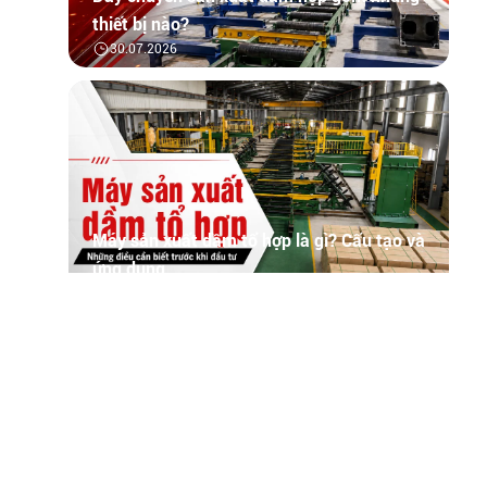
thiết bị nào?
30.07.2026
Máy sản xuất dầm tổ hợp là gì? Cấu tạo và
ứng dụng
30.07.2026
Tìm hiểu tổng quan về phần mềm quản lý