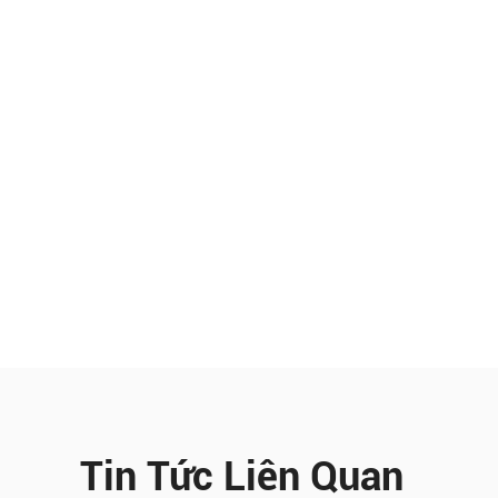
bảo trì thiết bị
03.08.2026
Hướng dẫn sử dụng máy chấn chi tiết,
đúng kỹ thuật
30.07.2026
Tin Tức Liên Quan