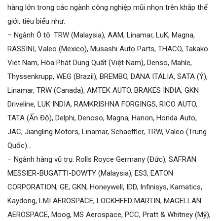
hàng lớn trong các ngành công nghiệp mũi nhọn trên khắp thế
giới, tiêu biểu như:
– Ngành Ô tô: TRW (Malaysia), AAM, Linamar, LuK, Magna,
RASSINI, Valeo (Mexico), Musashi Auto Parts, THACO, Takako
Viet Nam, Hòa Phát Dung Quất (Việt Nam), Denso, Mahle,
Thyssenkrupp, WEG (Brazil), BREMBO, DANA ITALIA, SATA (Ý),
Linamar, TRW (Canada), AMTEK AUTO, BRAKES INDIA, GKN
Driveline, LUK INDIA, RAMKRISHNA FORGINGS, RICO AUTO,
TATA (Ấn Độ), Delphi, Denoso, Magna, Hanon, Honda Auto,
JAC, Jiangling Motors, Linamar, Schaeffler, TRW, Valeo (Trung
Quốc)…
– Ngành hàng vũ trụ: Rolls Royce Germany (Đức), SAFRAN
MESSIER-BUGATTI-DOWTY (Malaysia), ES3, EATON
CORPORATION, GE, GKN, Honeywell, IDD, Infinisys, Kamatics,
Kaydong, LMI AEROSPACE, LOCKHEED MARTIN, MAGELLAN
AEROSPACE, Moog, MS Aerospace, PCC, Pratt & Whitney (Mỹ),