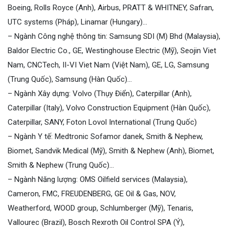
Boeing, Rolls Royce (Anh), Airbus, PRATT & WHITNEY, Safran,
UTC systems (Pháp), Linamar (Hungary)…
– Ngành Công nghệ thông tin: Samsung SDI (M) Bhd (Malaysia),
Baldor Electric Co., GE, Westinghouse Electric (Mỹ), Seojin Viet
Nam, CNCTech, II-VI Viet Nam (Việt Nam), GE, LG, Samsung
(Trung Quốc), Samsung (Hàn Quốc)…
– Ngành Xây dựng: Volvo (Thụy Điển), Caterpillar (Anh),
Caterpillar (Italy), Volvo Construction Equipment (Hàn Quốc),
Caterpillar, SANY, Foton Lovol International (Trung Quốc)
– Ngành Y tế: Medtronic Sofamor danek, Smith & Nephew,
Biomet, Sandvik Medical (Mỹ), Smith & Nephew (Anh), Biomet,
Smith & Nephew (Trung Quốc)…
– Ngành Năng lượng: OMS Oilfield services (Malaysia),
Cameron, FMC, FREUDENBERG, GE Oil & Gas, NOV,
Weatherford, WOOD group, Schlumberger (Mỹ), Tenaris,
Vallourec (Brazil), Bosch Rexroth Oil Control SPA (Ý),