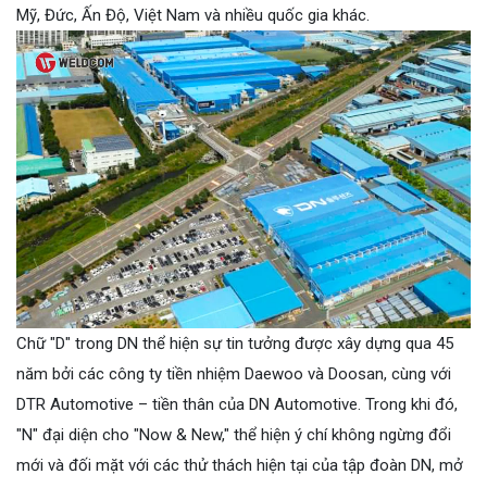
Mỹ, Đức, Ấn Độ, Việt Nam và nhiều quốc gia khác.
Chữ "D" trong DN thể hiện sự tin tưởng được xây dựng qua 45
năm bởi các công ty tiền nhiệm Daewoo và Doosan, cùng với
DTR Automotive – tiền thân của DN Automotive. Trong khi đó,
"N" đại diện cho "Now & New," thể hiện ý chí không ngừng đổi
mới và đối mặt với các thử thách hiện tại của tập đoàn DN, mở