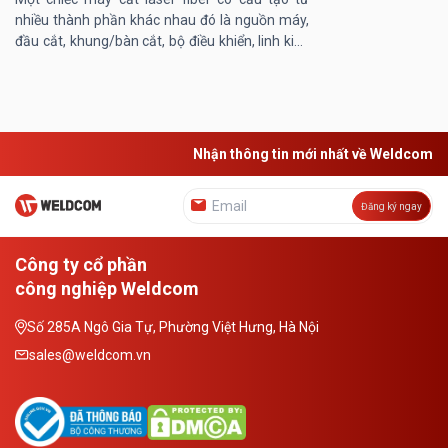
nhiều thành phần khác nhau đó là nguồn máy,
đầu cắt, khung/bàn cắt, bộ điều khiển, linh kiện
máy… Trong đó, khung/ bàn máy cắt laser
đóng vai trò then chốt, ...
Nhận thông tin mới nhất về Weldcom
Đăng ký ngay
Công ty cổ phần
công nghiệp Weldcom
Số 285A Ngô Gia Tự, Phường Việt Hưng, Hà Nội
sales@weldcom.vn