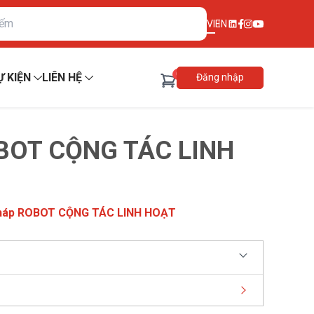
VI
EN
0
Ự KIỆN
LIÊN HỆ
Đăng nhập
OBOT CỘNG TÁC LINH
pháp ROBOT CỘNG TÁC LINH HOẠT