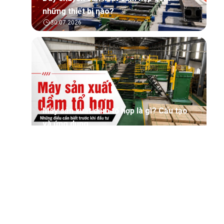
những thiết bị nào?
30.07.2026
Máy sản xuất dầm tổ hợp là gì? Cấu tạo
và ứng dụng
30.07.2026
Tìm hiểu tổng quan về phần mềm quản lý