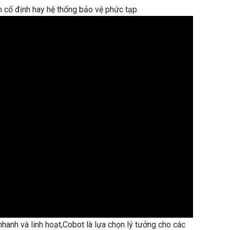
ền cố định hay hệ thống bảo vệ phức tạp.
nhanh và linh hoạt,Cobot là lựa chọn lý tưởng cho các