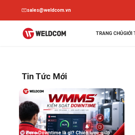
sales@weldcom.vn
TRANG CHỦ
GIỚI
Tin Tức Mới
Zero Downtime là gì? Chiến lược giúp