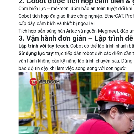
2. Cobot được tích hợp cảm biến & 
Cảm biến lực – mô-men: đảm bảo an toàn tuyệt đối khi 
Cobot tích hợp đa giao thức công nghiệp: EtherCAT, Pro
cấp dây, cảm biến và thiết bị ngoại vi.
Tích hợp sẵn súng hàn Artac và nguồn Megmeet, đáp ứng
3. Vận hành đơn giản – Lập trình d
Lập trình với tay teach
: Cobot có thể lập trình nhanh 
Sừ dụng lực tay
: trực tiếp dẫn robot đến các điểm cần
vận hành không cần kỹ năng lập trình chuyên sâu. Dừn
bảo độ tin cậy khi làm việc song song với con người.