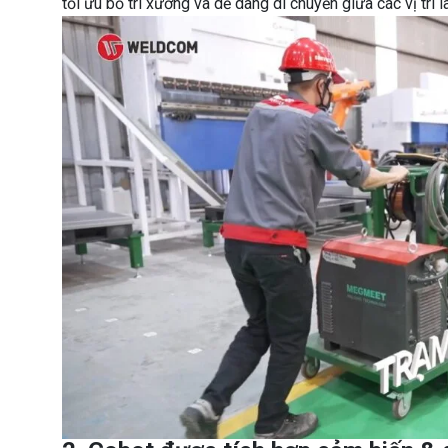
tối ưu bố trí xưởng và dễ dàng di chuyển giữa các vị trí l