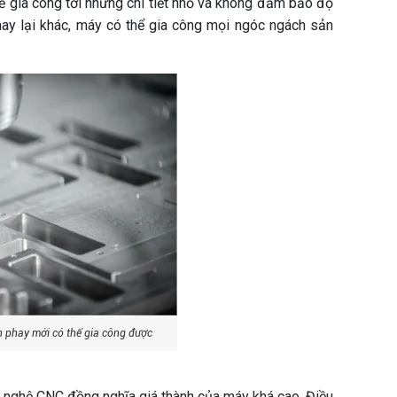
ể gia công tới những chi tiết nhỏ và không đảm bảo độ
hay lại khác, máy có thể gia công mọi ngóc ngách sản
ện phay mới có thể gia công được
ghệ CNC đồng nghĩa giá thành của máy khá cao. Điều