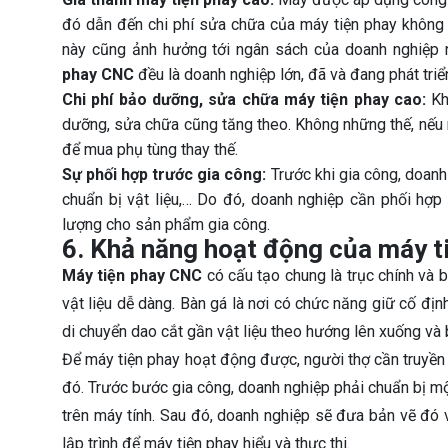
đó dẫn đến chi phí sửa chữa của máy tiện phay không h
này cũng ảnh hưởng tới ngân sách của doanh nghiệp
phay CNC
đều là doanh nghiệp lớn, đã và đang phát triể
Chi phí bảo dưỡng, sửa chữa máy tiện phay cao:
Khi
dưỡng, sửa chữa cũng tăng theo. Không những thế, nếu m
để mua phụ tùng thay thế.
Sự phối hợp trước gia công:
Trước khi gia công, doanh 
chuẩn bị vật liệu,… Do đó, doanh nghiệp cần phối hợ
lượng cho sản phẩm gia công.
6. Khả năng hoạt động của máy 
Máy tiện phay CNC
có cấu tạo chung là trục chính và 
vật liệu dễ dàng. Bàn gá là nơi có chức năng giữ cố định 
di chuyển dao cắt gần vật liệu theo hướng lên xuống và b
Để máy tiện phay hoạt động được, người thợ cần truyền t
đó. Trước bước gia công, doanh nghiệp phải chuẩn bị m
trên máy tính. Sau đó, doanh nghiệp sẽ đưa bản vẽ đ
lập trình để máy tiện phay hiểu và thực thi.