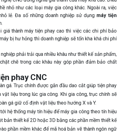
ề nhỏ như các loại máy gia công khác. Ngoài ra, việc
 nhỏ lẻ. Đa số những doanh nghiệp sử dụng
máy tiện
n.
 giá thành máy tiện phay cao thì việc các chi phí bảo
áy bị hư hỏng thì doanh nghiệp sẽ tốn kha khá chi phí
nghiệp phải trải qua nhiều khâu như thiết kế sản phẩm,
p chặt chẽ trong các khâu này góp phần đảm bảo chất
tiện phay CNC
bàn gá. Trục chính được gắn đầu dao cắt giúp tiện phay
vật liệu trong lúc gia công. Khi gia công, trục chính sẽ
àn gá giữ cố định vật liệu theo hướng X và Y.
ới hệ thống máy tín hiệu để máy gia công theo tín hiệu
ột bản thiết kế 2D hoặc 3D bằng các phần mềm thiết kế
ó vào phần mềm khác để mã hoá bản vẽ thành ngôn ngữ