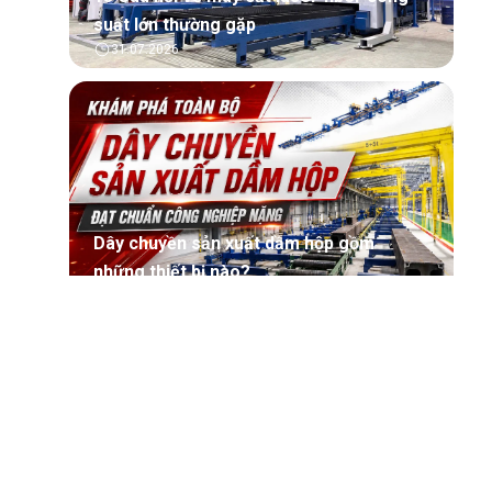
suất lớn thường gặp
31.07.2026
Dây chuyền sản xuất dầm hộp gồm
những thiết bị nào?
30.07.2026
Máy sản xuất dầm tổ hợp là gì? Cấu tạo