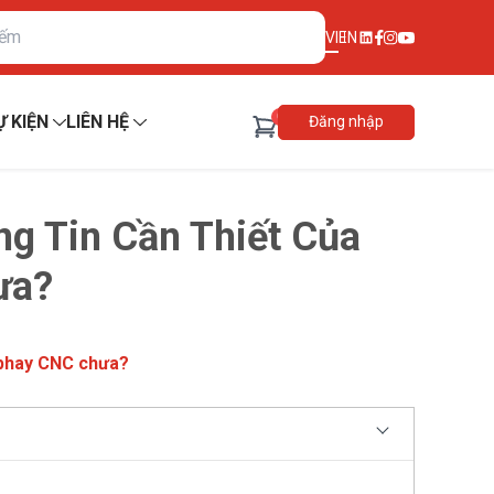
VI
EN
0
Ự KIỆN
LIÊN HỆ
Đăng nhập
g Tin Cần Thiết Của
ưa?
n phay CNC chưa?