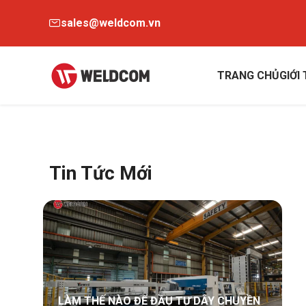
sales@weldcom.vn
TRANG CHỦ
GIỚI
Tin Tức Mới
LÀM THẾ NÀO ĐỂ ĐẦU TƯ DÂY CHUYỀN