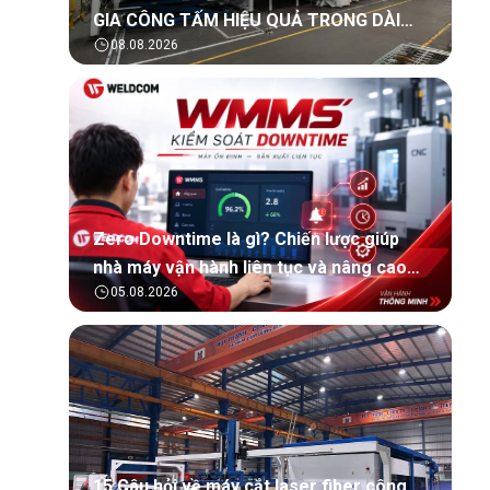
GIA CÔNG TẤM HIỆU QUẢ TRONG DÀI
08.08.2026
HẠN?
Zero Downtime là gì? Chiến lược giúp
nhà máy vận hành liên tục và nâng cao
05.08.2026
hiệu quả sản xuất
15 Câu hỏi về máy cắt laser fiber công