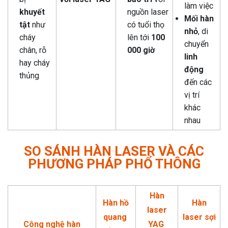
làm việc
khuyết
nguồn laser
Mối hàn
tật
như
có tuổi thọ
nhỏ
, di
cháy
lên tới
100
chuyển
chân, rỗ
000 giờ
linh
hay cháy
động
thủng
đến các
vị trí
khác
nhau
SO SÁNH HÀN LASER VÀ CÁC
PHƯƠNG PHÁP PHỔ THÔNG
Hàn
Hàn hồ
Hàn
laser
quang
laser sợi
Công nghệ hàn
YAG