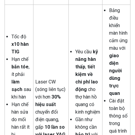
Bảng
điều
khiển
màn hình
Tốc độ
cảm ứng
x10 hàn
màu với
TIG
Yêu cầu
kỹ
giao
Hạn chế
năng hàn
diện
bắn tóe
,
thấp
,
tiết
người
ít phải
kiệm về
dùng
làm
Laser CW
chi phí lao
trực
sạch
sau
(sóng liên tục)
động
cho
quan
khi hàn
với hơn
30%
thợ hàn hồ
Cài đặt
Hạn chế
hiệu suất
quang có
toàn bộ
hàn sửa
chuyển đổi
kinh nghiệm
thông số
do mối
điện quang,
Gần như
trong
hàn rất ít
gấp
10 lần so
không cần
quá trình
bị
với laser YAG
bảo trì
với