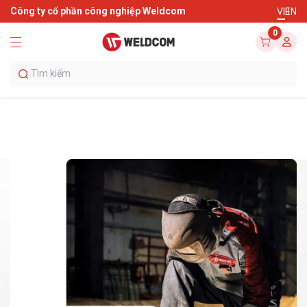
Công ty cổ phần công nghiệp Weldcom
VI
EN
0