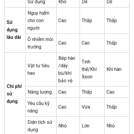
Sử dụng
Khó
Dễ
Dễ
Nguy hiểm
cho con
Cao
Thấp
Thấp
Sử
người
dụng
lâu dài
Ô nhiễm môi
Cao
Cao
Thấp
trường
Bép hàn
Tinh
Vật tư tiêu
/dây
thể/Khí
Khí hàn
hao
bù/khí
Xeon
bảo vệ
Chi phí
Năng lượng
Cao
Thấp
Cao
sử
dụng
Yêu cầu kỹ
Cao
Vừa
Thấp
năng
Diện tích sử
Nhỏ
Lớn
Nhỏ
dụng