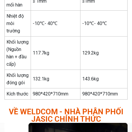
≥ 1mm
≥1mm
mối hàn
Nhiệt độ
môi
-10℃- 40℃
-10℃- 40℃
trường
Khối lượng
(Nguồn
117.7kg
129.2kg
hàn + đầu
cấp)
Khối lượng
132.1kg
143.6kg
đóng gói
Kích thước
980*420*710mm
980*420*710mm
VỀ WELDCOM - NHÀ PHÂN PHỐI
JASIC CHÍNH THỨC