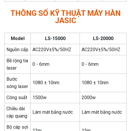
THÔNG SỐ KỸ THUẬT MÁY HÀN
JASIC
Model
LS-15000
LS-20000
Nguồn cấp
AC220V±5%/50HZ
AC220V±5%/50HZ
Bề rộng tia
0 - 6mm
0 - 6mm
laser
Bước
1080 ± 10nm
1080 ± 10nm
sóng laser
Công suất
1500w
2000w
Chiều dài
Làm mát bằng nước
Làm mát bằng nước
cáp quang
Bộ cáp sợi
12m
15m