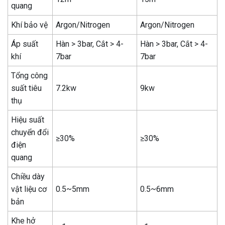
quang
Khí bảo vệ
Argon/Nitrogen
Argon/Nitrogen
Áp suất
Hàn > 3bar, Cắt > 4-
Hàn > 3bar, Cắt > 4-
khí
7bar
7bar
Tổng công
suất tiêu
7.2kw
9kw
thụ
Hiệu suất
chuyển đổi
≥30%
≥30%
điện
quang
Chiều dày
vật liệu cơ
0.5~5mm
0.5~6mm
bản
Khe hở