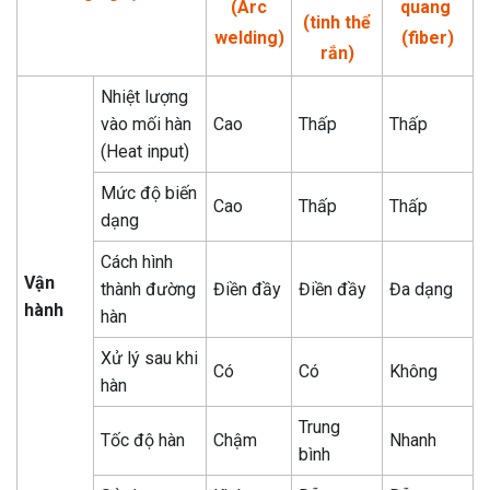
(Arc
quang
(tinh thể
welding)
(fiber)
rắn)
Nhiệt lượng
vào mối hàn
Cao
Thấp
Thấp
(Heat input)
Mức độ biến
Cao
Thấp
Thấp
dạng
Cách hình
Vận
thành đường
Điền đầy
Điền đầy
Đa dạng
hành
hàn
Xử lý sau khi
Có
Có
Không
hàn
Trung
Tốc độ hàn
Chậm
Nhanh
bình