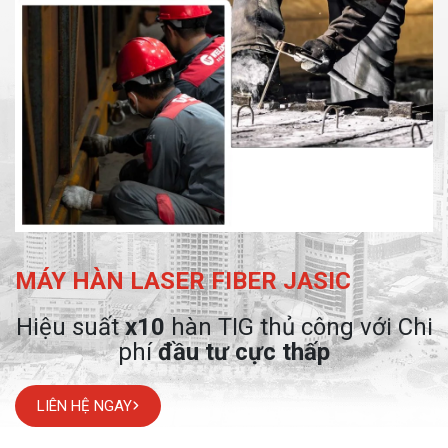
MÁY HÀN LASER FIBER JASIC
Hiệu suất
x10
hàn TIG thủ công với Chi
phí
đầu tư cực thấp
LIÊN HỆ NGAY