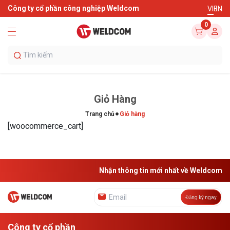
Công ty cổ phần công nghiệp Weldcom
VI
EN
0
Giỏ Hàng
Trang chủ
Giỏ hàng
[woocommerce_cart]
Nhận thông tin mới nhất về Weldcom
Đăng ký ngay
Công ty cổ phần