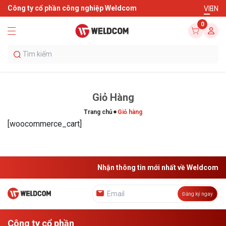
Công ty cổ phần công nghiệp Weldcom
VI
EN
0
Giỏ Hàng
Trang chủ
Giỏ hàng
[woocommerce_cart]
Nhận thông tin mới nhất về Weldcom
Đăng ký ngay
Công ty cổ phần